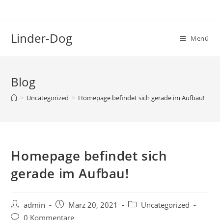
Zum
Inhalt
springen
Linder-Dog
Menü
Blog
>
Uncategorized
>
Homepage befindet sich gerade im Aufbau!
Homepage befindet sich
gerade im Aufbau!
Beitrags-
Beitrag
Beitrags-
admin
März 20, 2021
Uncategorized
Autor:
veröffentlicht:
Kategorie:
Beitrags-
0 Kommentare