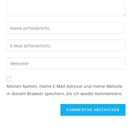
Gib
deinen
Namen
Gib
oder
deine
Benutzernamen
E-
Gib
zum
Mail-
deine
Kommentieren
Adresse
Website-
ein
zum
URL
Meinen Namen, meine E-Mail-Adresse und meine Website
Kommentieren
ein
in diesem Browser speichern, bis ich wieder kommentiere.
ein
(optional)